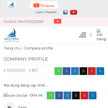
Chuyển
đến
Login
/
Register
nội
dung
Hotline:
+840936232569
Trang chủ
>
Company profile
COMPANY PROFILE
13/03/2020
857
Nội dung đang cập nhật …
Chia sẻ:
Tags: