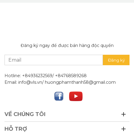
Đăng ký ngay để được bán hàng độc quyền
Hotline: +84936232569/ +84768589268
Email: info@vls.vn/ huongphamthanh58@gmail.com
VỀ CHÚNG TÔI
HỖ TRỢ