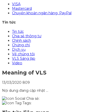
VISA
Mastercard
Chuyển khoản ngân hàng, PayPal
Tin tức
Tin tức
Chia sẻ thông tư
Chính sách
Chứng chỉ
Dịch vụ
Về chúng tôi
VLS Sáng lập
Video
Meaning of VLS
13/03/2020
809
Nội dung đang cập nhật …
Chia sẻ:
Tags: