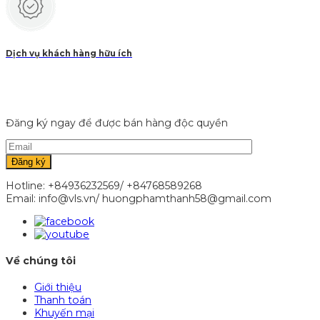
Dịch vụ khách hàng hữu ích
Đăng ký ngay để được bán hàng độc quyền
Hotline: +84936232569/ +84768589268
Email: info@vls.vn/ huongphamthanh58@gmail.com
Về chúng tôi
Giới thiệu
Thanh toán
Khuyến mại