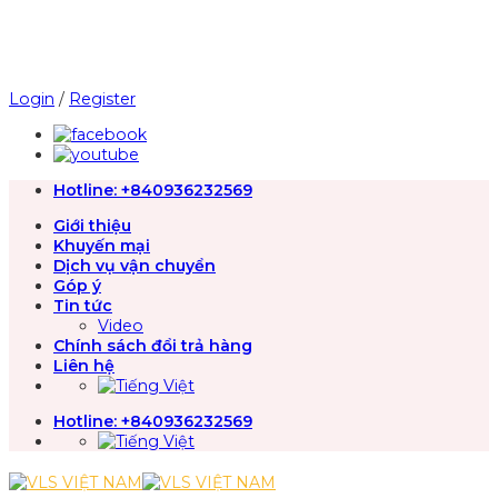
Chuyển
đến
nội
dung
Login
/
Register
Hotline:
+840936232569
Giới thiệu
Khuyến mại
Dịch vụ vận chuyển
Góp ý
Tin tức
Video
Chính sách đổi trả hàng
Liên hệ
Hotline:
+840936232569