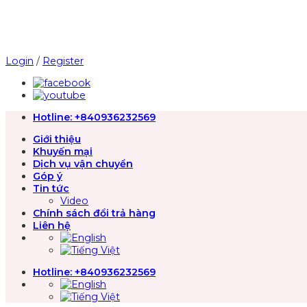
Chuyển
đến
nội
dung
Login
/
Register
Hotline:
+840936232569
Giới thiệu
Khuyến mại
Dịch vụ vận chuyển
Góp ý
Tin tức
Video
Chính sách đổi trả hàng
Liên hệ
Hotline:
+840936232569