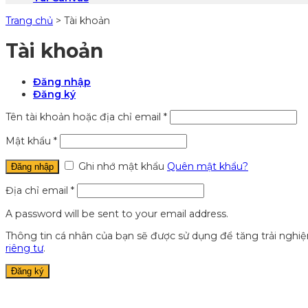
Trang chủ
>
Tài khoản
Tài khoản
Đăng nhập
Đăng ký
Tên tài khoản hoặc địa chỉ email
*
Mật khẩu
*
Ghi nhớ mật khẩu
Quên mật khẩu?
Đăng nhập
Địa chỉ email
*
A password will be sent to your email address.
Thông tin cá nhân của bạn sẽ được sử dụng để tăng trải nghi
riêng tư
.
Đăng ký