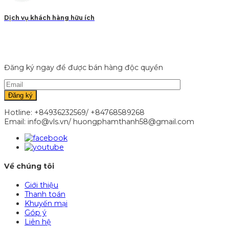
Dịch vụ khách hàng hữu ích
Đăng ký ngay để được bán hàng độc quyền
Hotline: +84936232569/ +84768589268
Email: info@vls.vn/ huongphamthanh58@gmail.com
Về chúng tôi
Giới thiệu
Thanh toán
Khuyến mại
Góp ý
Liên hệ