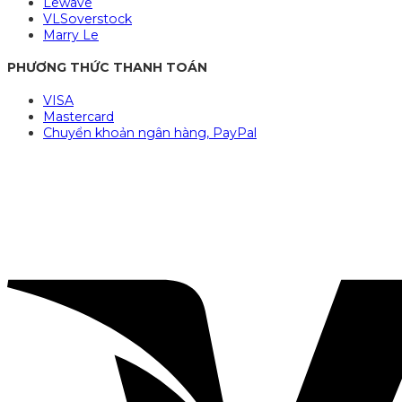
Lewave
VLSoverstock
Marry Le
PHƯƠNG THỨC THANH TOÁN
VISA
Mastercard
Chuyển khoản ngân hàng, PayPal