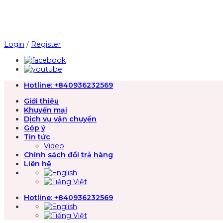
Chuyển
đến
nội
dung
Login
/
Register
Hotline:
+840936232569
Giới thiệu
Khuyến mại
Dịch vụ vận chuyển
Góp ý
Tin tức
Video
Chính sách đổi trả hàng
Liên hệ
Hotline:
+840936232569