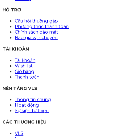
HỖ TRỢ
Câu hỏi thường gặp
Phương thức thanh toán
Chính sách bảo mật
Báo giá vận chuyển
TÀI KHOẢN
Tài khoản
Wish list
Giỏ hàng
Thanh toán
NỀN TẢNG VLS
Thông tin chung
Hoạt động
Sự kiện từ thiện
CÁC THƯƠNG HIỆU
VLS