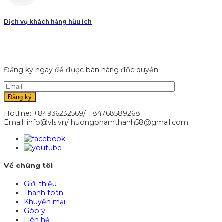
Dịch vụ khách hàng hữu ích
Đăng ký ngay để được bán hàng độc quyền
Hotline: +84936232569/ +84768589268
Email: info@vls.vn/ huongphamthanh58@gmail.com
Về chúng tôi
Giới thiệu
Thanh toán
Khuyến mại
Góp ý
Liên hệ