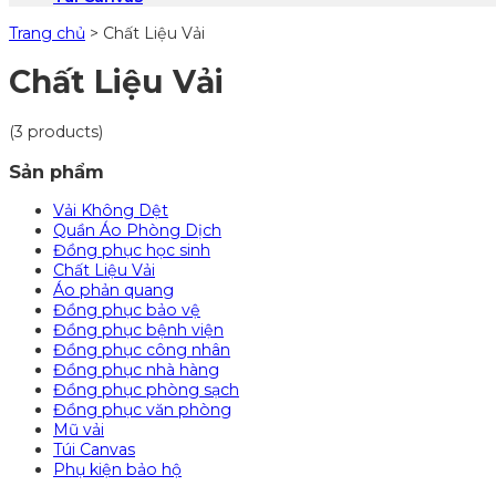
Trang chủ
>
Chất Liệu Vải
Chất Liệu Vải
(3 products)
Sản phẩm
Vải Không Dệt
Quần Áo Phòng Dịch
Đồng phục học sinh
Chất Liệu Vải
Áo phản quang
Đồng phục bảo vệ
Đồng phục bệnh viện
Đồng phục công nhân
Đồng phục nhà hàng
Đồng phục phòng sạch
Đồng phục văn phòng
Mũ vải
Túi Canvas
Phụ kiện bảo hộ