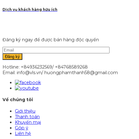
Dịch vụ khách hàng hữu ích
Đăng ký ngay để được bán hàng độc quyền
Hotline: +84936232569/ +84768589268
Email: info@vls.vn/ huongphamthanh58@gmail.com
Về chúng tôi
Giới thiệu
Thanh toán
Khuyến mại
Góp ý
Liên hệ