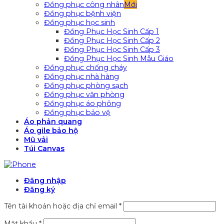
Đồng phục công nhân
Đồng phục bệnh viện
Đồng phục học sinh
Đồng Phục Học Sinh Cấp 1
Đồng Phục Học Sinh Cấp 2
Đồng Phục Học Sinh Cấp 3
Đồng Phục Học Sinh Mẫu Giáo
Đồng phục chống cháy
Đồng phục nhà hàng
Đồng phục phòng sạch
Đồng phục văn phòng
Đồng phục áo phông
Đồng phục bảo vệ
Áo phản quang
Áo gile bảo hộ
Mũ vải
Túi Canvas
Đăng nhập
Đăng ký
Tên tài khoản hoặc địa chỉ email
*
Mật khẩu
*