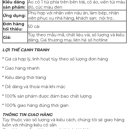
Kiểu dáng
Áo có 1 túi phía trên bên trái, cổ áo, viền túi màu
sản phẩm:
đỏ, cúc màu đen
Phù hợp với nhân viên nấu ăn, làm bếp, nhân
Ứng dụng:
viên phục vụ nhà hàng, khách sạn; nội trợ…
Đơn hàng
50 cái
tối thiểu:
Tùy theo mẫu mã, chất liệu vải, số lượng và kiểu
Giá:
dáng, Giá thương mại, liên hệ số hotline
LỢI THẾ CẠNH TRANH
* Giá cả hợp lý, linh hoạt tùy theo số lượng đơn hàng
* Giao hàng nhanh
* Kiểu dáng thời trang
* Dễ dàng và thoải mái khi mặc
* 100% sản phẩm được đảm bao chất lượng
* 100% giao hàng đúng thời gian
THÔNG TIN GIAO HÀNG
Tùy thuộc vào số lượng và kiểu cách, chúng tôi sẽ giao hàng
luôn với những kiểu có sẵn.