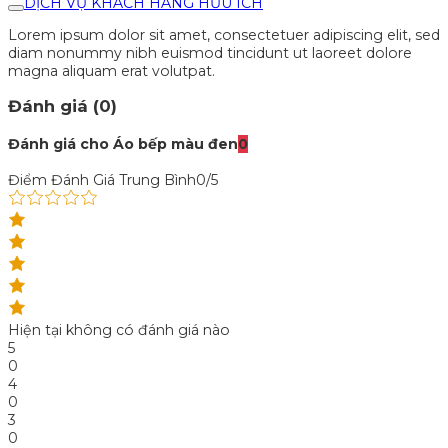
DỊCH VỤ KHÁCH HÀNG HỮU ÍCH
Lorem ipsum dolor sit amet, consectetuer adipiscing elit, sed
diam nonummy nibh euismod tincidunt ut laoreet dolore
magna aliquam erat volutpat.
Đánh giá (0)
Đánh giá cho Áo bếp màu đen
0
Điểm Đánh Giá Trung Bình
0/5
Hiện tại không có đánh giá nào
5
0
4
0
3
0