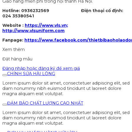
Giao hàng miễn phí trong nội thành Hà Nội.
Hotline: 0936232569 Điện thoại cố định:
024 35380541
Website :
https://www.vls.vn;
http://www.vlsuniform.com
Fanpage:
https://www.facebook.com/thietbibaoholaodo
Xem thêm
Đặt hàng mẫu
Đăng nhập hoặc đăng ký để xem giá
CHỈNH SỬA HÀI LÒNG
Lorem ipsum dolor sit amet, consectetuer adipiscing elit, sed
diam nonummy nibh euismod tincidunt ut laoreet dolore
magna aliquam erat volutpat.
ĐẢM BẢO CHẤT LƯỢNG CAO NHẤT
Lorem ipsum dolor sit amet, consectetuer adipiscing elit, sed
diam nonummy nibh euismod tincidunt ut laoreet dolore
magna aliquam erat volutpat.