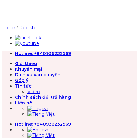
Chuyển
đến
nội
dung
Login
/
Register
Hotline:
+840936232569
Giới thiệu
Khuyến mại
Dịch vụ vận chuyển
Góp ý
Tin tức
Video
Chính sách đổi trả hàng
Liên hệ
Hotline:
+840936232569