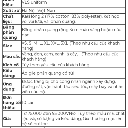
VLS uniform
hiệu:
Xuất xứ:
Hà Nội, Việt Nam
Chất
Kaki lóng 2 (17% cotton, 83% polyester), kết hợp
liệu:
với vải lưới, vải phản quang.
Băng
Băng phản quang rộng 3cm màu vàng hoặc màu
phản
bạc
quang
XS, S, M, L, XL, XXL, 3XL (Theo nhu cầu của khách
Size
hàng)
Vàng, đen, cam, xanh lá cây,… (Theo nhu cầu của
Màu sắc
khách hàng)
Kích cỡ
Tùy theo yêu cầu của khách hàng
Kiểu
Áo gile phản quang có túi
dáng:
Được trang bị cho công nhân ngành xây dựng,
Ứng
đường sắt, vận hành tàu siêu tốc, máy bay và nhân
dụng:
viên cứu hộ…
Đơn
hàng tối
10 cái
thiểu:
Từ 75.000 đến 95.000VNĐ. Tùy theo mẫu mã, chất
Giá:
liệu vải, số lượng và kiểu dáng, Giá thương mại, liên
hệ số hotline