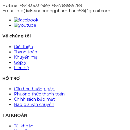
Hotline: +84936232569/ +84768589268
Email: info@vls.vn/ huongphamthanh58@gmail.com
Về chúng tôi
Giới thiệu
Thanh toán
Khuyến mại
Góp ý
Liên hệ
HỖ TRỢ
Câu hỏi thường gặp
Phương thức thanh toán
Chính sách bảo mật
Báo giá vận chuyển
TÀI KHOẢN
Tài khoản