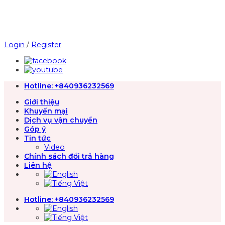
Chuyển
đến
nội
dung
Login
/
Register
Hotline:
+840936232569
Giới thiệu
Khuyến mại
Dịch vụ vận chuyển
Góp ý
Tin tức
Video
Chính sách đổi trả hàng
Liên hệ
Hotline:
+840936232569