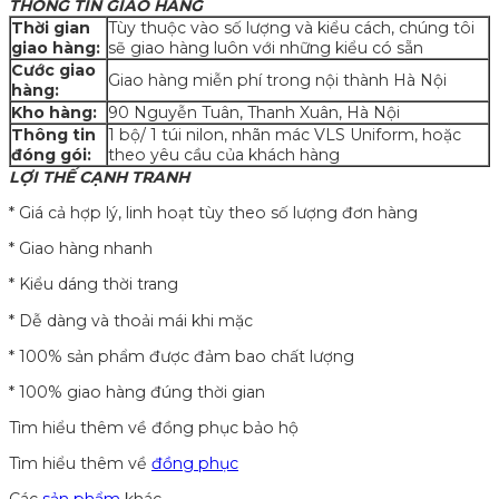
THÔNG TIN GIAO HÀNG
Thời gian
Tùy thuộc vào số lượng và kiểu cách, chúng tôi
giao hàng:
sẽ giao hàng luôn với những kiểu có sẵn
Cước giao
Giao hàng miễn phí trong nội thành Hà Nội
hàng:
Kho hàng:
90 Nguyễn Tuân, Thanh Xuân, Hà Nội
Thông tin
1 bộ/ 1 túi nilon, nhãn mác VLS Uniform, hoặc
đóng gói:
theo yêu cầu của khách hàng
LỢI THẾ CẠNH TRANH
* Giá cả hợp lý, linh hoạt tùy theo số lượng đơn hàng
* Giao hàng nhanh
* Kiểu dáng thời trang
* Dễ dàng và thoải mái khi mặc
* 100% sản phẩm được đảm bao chất lượng
* 100% giao hàng đúng thời gian
Tìm hiểu thêm về đồng phục bảo hộ
Tìm hiểu thêm về
đồng phục
Các
sản phẩm
khác