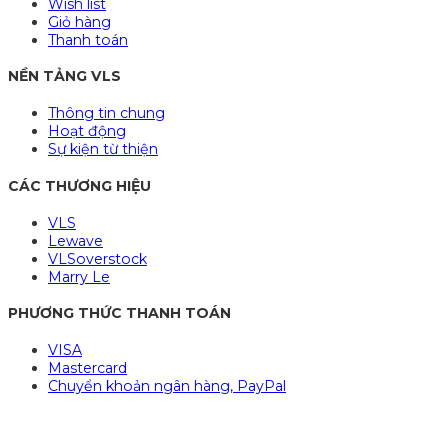
Wish list
Giỏ hàng
Thanh toán
NỀN TẢNG VLS
Thông tin chung
Hoạt động
Sự kiện từ thiện
CÁC THƯƠNG HIỆU
VLS
Lewave
VLSoverstock
Marry Le
PHƯƠNG THỨC THANH TOÁN
VISA
Mastercard
Chuyển khoản ngân hàng, PayPal