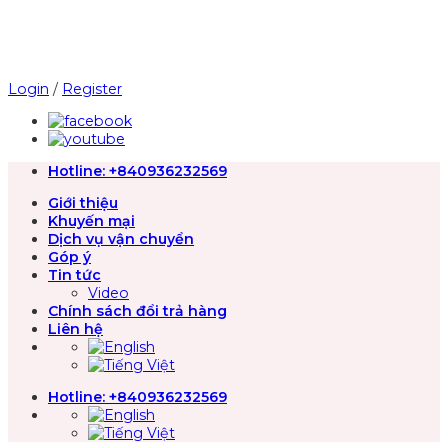
Chuyển
đến
nội
dung
Login
/
Register
Hotline:
+840936232569
Giới thiệu
Khuyến mại
Dịch vụ vận chuyển
Góp ý
Tin tức
Video
Chính sách đổi trả hàng
Liên hệ
Hotline:
+840936232569