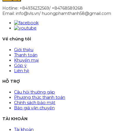
Hotline: +84936232569/ +84768589268
Email: info@vls.vn/ huongphamthanh58@gmail.com
Về chúng tôi
Giới thiệu
Thanh toán
Khuyến mại
Góp ý
Liên hệ
HỖ TRỢ
Câu hỏi thường gặp
Phương thức thanh toán
Chính sách bảo mật
Báo giá vận chuyển
TÀI KHOẢN
Tài khoản