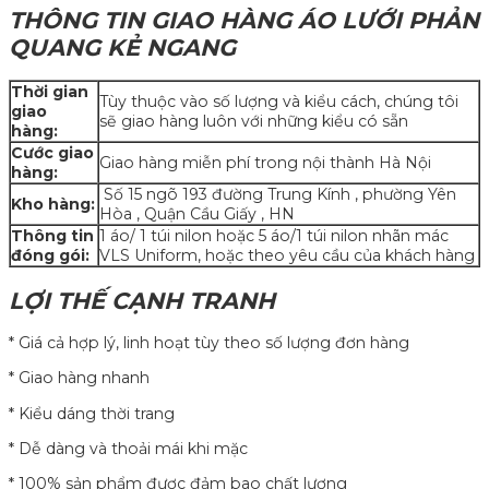
THÔNG TIN GIAO HÀNG ÁO LƯỚI PHẢN
QUANG KẺ NGANG
Thời gian
Tùy thuộc vào số lượng và kiểu cách, chúng tôi
giao
sẽ giao hàng luôn với những kiểu có sẵn
hàng:
Cước giao
Giao hàng miễn phí trong nội thành Hà Nội
hàng:
Số 15 ngõ 193 đường Trung Kính , phường Yên
Kho hàng:
Hòa , Quận Cầu Giấy , HN
Thông tin
1 áo/ 1 túi nilon hoặc 5 áo/1 túi nilon nhãn mác
đóng gói:
VLS Uniform, hoặc theo yêu cầu của khách hàng
LỢI THẾ CẠNH TRANH
* Giá cả hợp lý, linh hoạt tùy theo số lượng đơn hàng
* Giao hàng nhanh
* Kiểu dáng thời trang
* Dễ dàng và thoải mái khi mặc
* 100% sản phẩm được đảm bao chất lượng