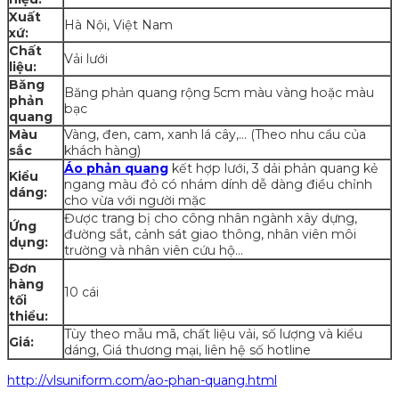
Xuất
Hà Nội, Việt Nam
xứ:
Chất
Vải lưới
liệu:
Băng
Băng phản quang rộng 5cm màu vàng hoặc màu
phản
bạc
quang
Màu
Vàng, đen, cam, xanh lá cây,… (Theo nhu cầu của
sắc
khách hàng)
Áo phản quang
kết hợp lưới, 3 dải phản quang kẻ
Kiểu
ngang màu đỏ có nhám dính dễ dàng điều chỉnh
dáng:
cho vừa với người mặc
Được trang bị cho công nhân ngành xây dựng,
Ứng
đường sắt, cảnh sát giao thông, nhân viên môi
dụng:
trường và nhân viên cứu hộ…
Đơn
hàng
10 cái
tối
thiểu:
Tùy theo mẫu mã, chất liệu vải, số lượng và kiểu
Giá:
dáng, Giá thương mại, liên hệ số hotline
http://vlsuniform.com/ao-phan-quang.html