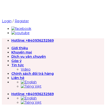
Chuyển
đến
nội
dung
Login
/
Register
Hotline:
+840936232569
Giới thiệu
Khuyến mại
Dịch vụ vận chuyển
Góp ý
Tin tức
Video
Chính sách đổi trả hàng
Liên hệ
Hotline:
+840936232569