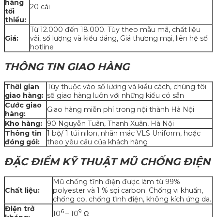
hàng
20 cái
tối
thiểu:
Từ 12.000 đến 18.000. Tùy theo mẫu mã, chất liệu
Giá:
vải, số lượng và kiểu dáng, Giá thương mại, liên hệ số
hotline
THÔNG TIN GIAO HÀNG
Thời gian
Tùy thuộc vào số lượng và kiểu cách, chúng tôi
giao hàng:
sẽ giao hàng luôn với những kiểu có sẵn
Cước giao
Giao hàng miễn phí trong nội thành Hà Nội
hàng:
Kho hàng:
90 Nguyễn Tuân, Thanh Xuân, Hà Nội
Thông tin
1 bộ/ 1 túi nilon, nhãn mác VLS Uniform, hoặc
đóng gói:
theo yêu cầu của khách hàng
ĐẶC ĐIỂM KỸ THUẬT MŨ CHỐNG ĐIỆN
Mũ chống tĩnh điện được làm từ 99%
Chất liệu:
polyester và 1 % sợi carbon. Chống vi khuẩn,
chống co, chống tĩnh điện, không kích ứng da.
Điện trở
6
9
10
– 10
Ω