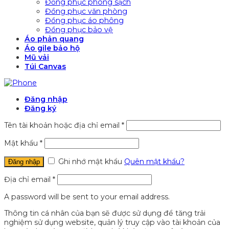
Đồng phục phòng sạch
Đồng phục văn phòng
Đồng phục áo phông
Đồng phục bảo vệ
Áo phản quang
Áo gile bảo hộ
Mũ vải
Túi Canvas
Đăng nhập
Đăng ký
Tên tài khoản hoặc địa chỉ email
*
Mật khẩu
*
Ghi nhớ mật khẩu
Quên mật khẩu?
Đăng nhập
Địa chỉ email
*
A password will be sent to your email address.
Thông tin cá nhân của bạn sẽ được sử dụng để tăng trải
nghiệm sử dụng website, quản lý truy cập vào tài khoản của