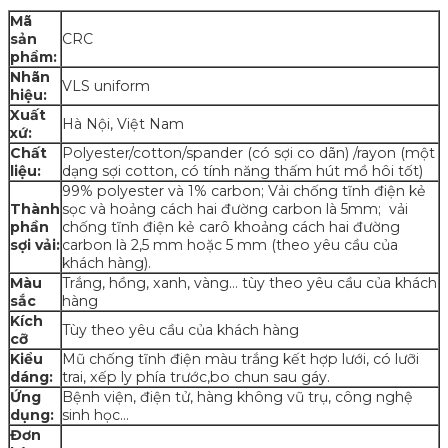
Mã
sản
CRC
phẩm:
Nhãn
VLS uniform
hiệu:
Xuất
Hà Nội, Việt Nam
xứ:
Chất
Polyester/cotton/spander (có sợi co dãn) /rayon (một
liệu:
dạng sợi cotton, có tính năng thấm hút mồ hôi tốt)
99% polyester và 1% carbon; Vải chống tĩnh điện kẻ
Thành
sọc và hoảng cách hai đường carbon là 5mm; vải
phần
chống tĩnh điện kẻ carô khoảng cách hai đường
sợi vải:
carbon là 2,5 mm hoặc 5 mm (theo yêu cầu của
khách hàng).
Màu
Trắng, hồng, xanh, vàng… tùy theo yêu cầu của khách
sắc
hàng
Kích
Tùy theo yêu cầu của khách hàng
cỡ
Kiểu
Mũ chống tĩnh điện màu trắng kết hợp lưới, có lưỡi
dáng:
trai, xếp ly phía trước,bo chun sau gáy.
Ứng
Bệnh viện, điện tử, hàng không vũ trụ, công nghệ
dụng:
sinh học…
Đơn