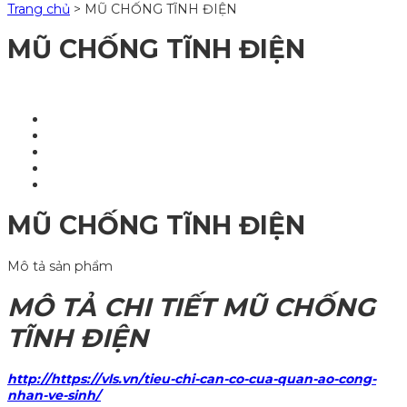
Trang chủ
>
MŨ CHỐNG TĨNH ĐIỆN
MŨ CHỐNG TĨNH ĐIỆN
MŨ CHỐNG TĨNH ĐIỆN
Mô tả sản phẩm
MÔ TẢ CHI TIẾT MŨ CHỐNG
TĨNH ĐIỆN
http://https://vls.vn/tieu-chi-can-co-cua-quan-ao-cong-
nhan-ve-sinh/