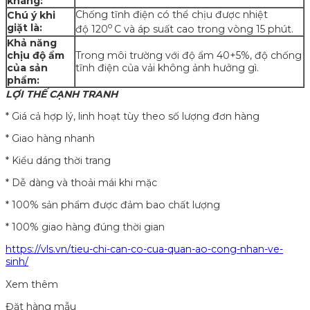
kháng:
Chống tĩnh điện có thể chịu được nhiệt
Chú ý khi
o
giặt là:
độ 120
C và áp suất cao trong vòng 15 phút.
Khả năng
chịu độ ẩm
Trong môi trường với độ ẩm 40+5%, độ chống
của sản
tĩnh điện của vải không ảnh hưởng gì.
phẩm:
LỢI THẾ CẠNH TRANH
* Giá cả hợp lý, linh hoạt tùy theo số lượng đơn hàng
* Giao hàng nhanh
* Kiểu dáng thời trang
* Dễ dàng và thoải mái khi mặc
* 100% sản phẩm được đảm bao chất lượng
* 100% giao hàng đúng thời gian
https://vls.vn/tieu-chi-can-co-cua-quan-ao-cong-nhan-ve-
sinh/
Xem thêm
Đặt hàng mẫu