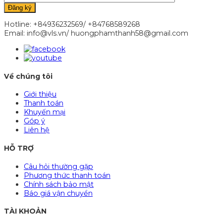
Hotline: +84936232569/ +84768589268
Email: info@vls.vn/ huongphamthanh58@gmail.com
Về chúng tôi
Giới thiệu
Thanh toán
Khuyến mại
Góp ý
Liên hệ
HỖ TRỢ
Câu hỏi thường gặp
Phương thức thanh toán
Chính sách bảo mật
Báo giá vận chuyển
TÀI KHOẢN