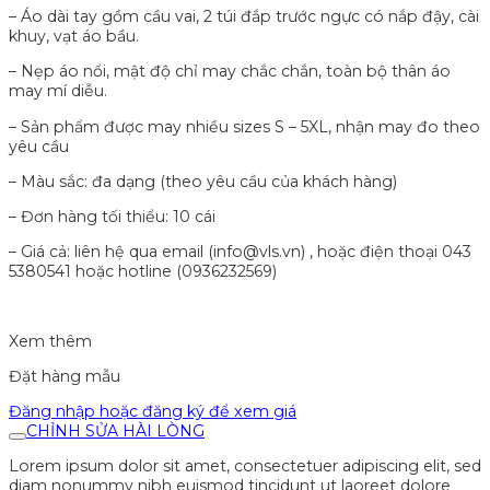
– Áo dài tay gồm cầu vai, 2 túi đắp trước ngực có nắp đậy, cài
khuy, vạt áo bầu.
– Nẹp áo nổi, mật độ chỉ may chắc chắn, toàn bộ thân áo
may mí diễu.
– Sản phẩm được may nhiều sizes S – 5XL, nhận may đo theo
yêu cầu
– Màu sắc: đa dạng (theo yêu cầu của khách hàng)
– Đơn hàng tối thiểu: 10 cái
– Giá cả: liên hệ qua email (info@vls.vn) , hoặc điện thoại 043
5380541 hoặc hotline (0936232569)
Xem thêm
Đặt hàng mẫu
Đăng nhập hoặc đăng ký để xem giá
CHỈNH SỬA HÀI LÒNG
Lorem ipsum dolor sit amet, consectetuer adipiscing elit, sed
diam nonummy nibh euismod tincidunt ut laoreet dolore