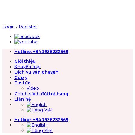
Chuyển
đến
nội
dung
Login
/
Register
Hotline:
+840936232569
Giới thiệu
Khuyến mại
Dịch vụ vận chuyển
Góp ý
Tin tức
Video
Chính sách đổi trả hàng
Liên hệ
Hotline:
+840936232569