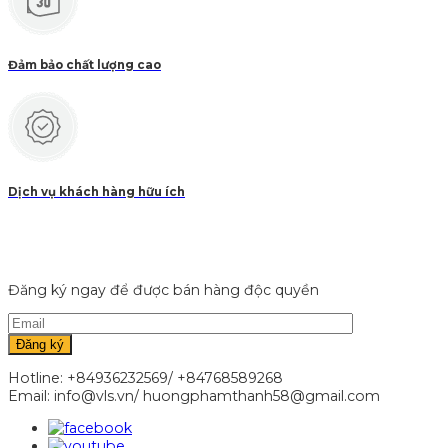
Đảm bảo chất lượng cao
Dịch vụ khách hàng hữu ích
Đăng ký ngay để được bán hàng độc quyền
Hotline: +84936232569/ +84768589268
Email: info@vls.vn/ huongphamthanh58@gmail.com