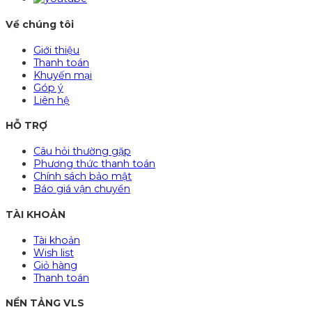
Về chúng tôi
Giới thiệu
Thanh toán
Khuyến mại
Góp ý
Liên hệ
HỖ TRỢ
Câu hỏi thường gặp
Phương thức thanh toán
Chính sách bảo mật
Báo giá vận chuyển
TÀI KHOẢN
Tài khoản
Wish list
Giỏ hàng
Thanh toán
NỀN TẢNG VLS