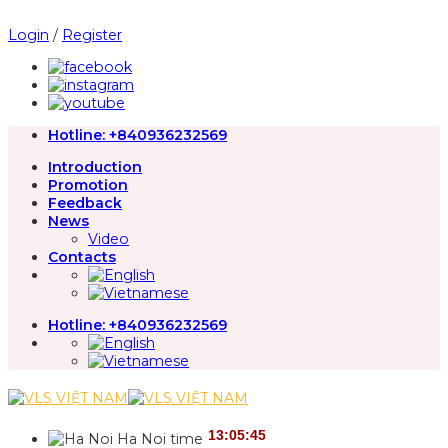
Skip
to
Login
/
Register
content
Hotline:
+840936232569
Introduction
Promotion
Feedback
News
Video
Contacts
Hotline:
+840936232569
Ha Noi time