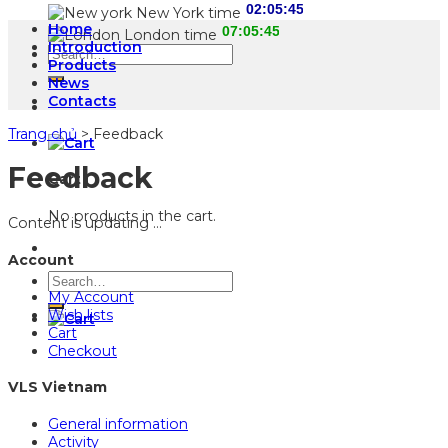
New York time
Home
London time
Introduction
Search
Products
for:
News
Contacts
Trang chủ
>
Feedback
Feedback
Cart
No products in the cart.
Content is updating …
Account
Search
My Account
for:
Wish lists
Cart
Checkout
VLS Vietnam
General information
Activity