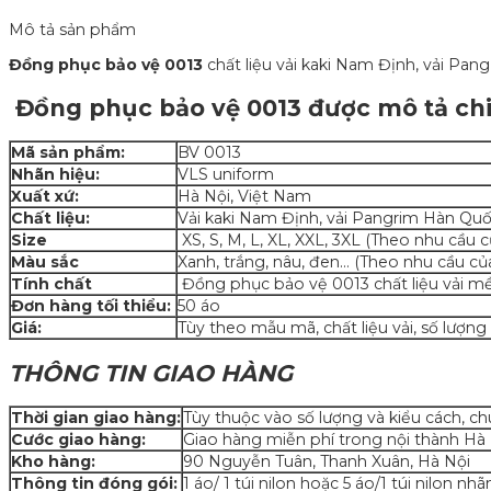
Mô tả sản phẩm
Đồng phục bảo vệ 0013
chất liệu vải kaki Nam Định, vải Pan
Đồng phục bảo vệ 0013 được mô tả chi 
Mã sản phẩm:
BV 0013
Nhãn hiệu:
VLS uniform
Xuất xứ:
Hà Nội, Việt Nam
Chất liệu:
Vải kaki Nam Định, vải Pangrim Hàn Quốc
Size
XS, S, M, L, XL, XXL, 3XL (Theo nhu cầu 
Màu sắc
Xanh, trắng, nâu, đen… (Theo nhu cầu củ
Tính chất
Đồng phục bảo vệ 0013 chất liệu vải mề
Đơn hàng tối thiểu:
50 áo
Giá:
Tùy theo mẫu mã, chất liệu vải, số lượng 
THÔNG TIN GIAO HÀNG
Thời gian giao hàng:
Tùy thuộc vào số lượng và kiểu cách, ch
Cước giao hàng:
Giao hàng miễn phí trong nội thành Hà
Kho hàng:
90 Nguyễn Tuân, Thanh Xuân, Hà Nội
Thông tin đóng gói:
1 áo/ 1 túi nilon hoặc 5 áo/1 túi nilon