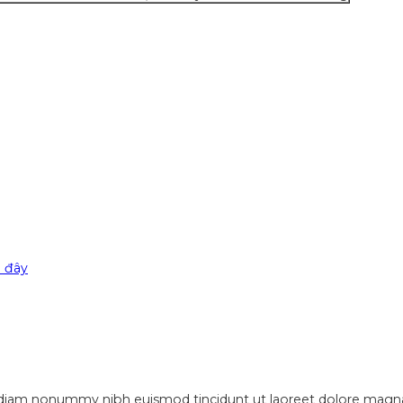
i đây
d diam nonummy nibh euismod tincidunt ut laoreet dolore magna