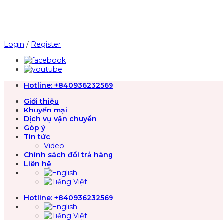
Chuyển
đến
nội
dung
Login
/
Register
Hotline:
+840936232569
Giới thiệu
Khuyến mại
Dịch vụ vận chuyển
Góp ý
Tin tức
Video
Chính sách đổi trả hàng
Liên hệ
Hotline:
+840936232569