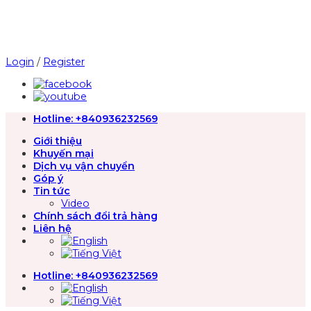
Chuyển
đến
nội
dung
Login
/
Register
Hotline:
+840936232569
Giới thiệu
Khuyến mại
Dịch vụ vận chuyển
Góp ý
Tin tức
Video
Chính sách đổi trả hàng
Liên hệ
Hotline:
+840936232569