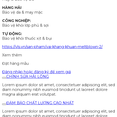
HÀNG HẢI
Bảo vệ da & may mặc
CÔNG NGHIỆP:
Bảo vệ khỏi lớp phủ & sợi
TỰ ĐỘNG:
Bảo vệ khỏi thuốc xịt & bụi
https://vls.vn/san-pham/vai-khang-khuan-meltblown-2/
Xem thêm
Đặt hàng mẫu
Đăng nhập hoặc đăng ký để xem giá
CHỈNH SỬA HÀI LÒNG
Lorem ipsum dolor sit amet, consectetuer adipiscing elit, sed
diam nonummy nibh euismod tincidunt ut laoreet dolore
magna aliquam erat volutpat.
ĐẢM BẢO CHẤT LƯỢNG CAO NHẤT
Lorem ipsum dolor sit amet, consectetuer adipiscing elit, sed
diam nonummy nibh euismod tincidunt ut laoreet dolore