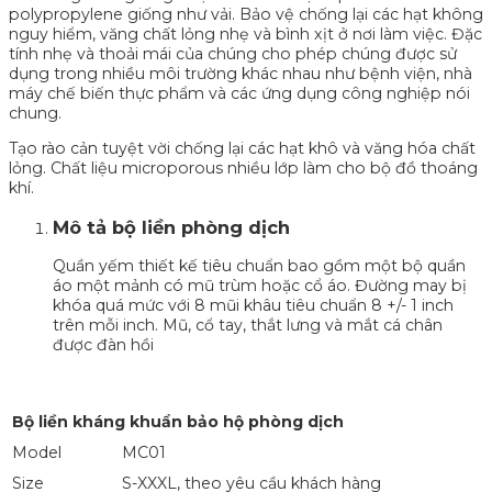
polypropylene giống như vải. Bảo vệ chống lại các hạt không
nguy hiểm, văng chất lỏng nhẹ và bình xịt ở nơi làm việc. Đặc
tính nhẹ và thoải mái của chúng cho phép chúng được sử
dụng trong nhiều môi trường khác nhau như bệnh viện, nhà
máy chế biến thực phẩm và các ứng dụng công nghiệp nói
chung.
Tạo rào cản tuyệt vời chống lại các hạt khô và văng hóa chất
lỏng. Chất liệu microporous nhiều lớp làm cho bộ đồ thoáng
khí.
Mô tả bộ liền phòng dịch
Quần yếm thiết kế tiêu chuẩn bao gồm một bộ quần
áo một mảnh có mũ trùm hoặc cổ áo. Đường may bị
khóa quá mức với 8 mũi khâu tiêu chuẩn 8 +/- 1 inch
trên mỗi inch. Mũ, cổ tay, thắt lưng và mắt cá chân
được đàn hồi
Bộ liền kháng khuẩn bảo hộ phòng dịch
Model
MC01
Size
S-XXXL, theo yêu cầu khách hàng