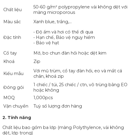
50-60 g/m² polypropylene vải không dệt với
Chất liệu
màng microporous
Màu sắc
Xanh blue, trắng,…
• Độ ẩm và hơi có thể đi qua
Đặc tính
• Hạn chế, Bảo vệ nguy hiểm
• Bảo vệ hạt
Cổ tay
Mở, bo chun đàn hồi hoặc dệt kim
Khoá
Zip
Với mũ trùm, cổ tay đàn hồi, eo và mắt cá
Kiểu mẫu
chân, khoá zip
1 chiếc / túi, 25 chiếc / ctn, vô trùng bằng EO
Đóng gói
hoặc không
MOQ
1,000pcs
Vận chuyển
Tuỳ số lượng đơn hàng
2. Tính năng
Chất liệu bao gồm ba lớp (màng Polythylence, vải không
dệt, lớp trong)