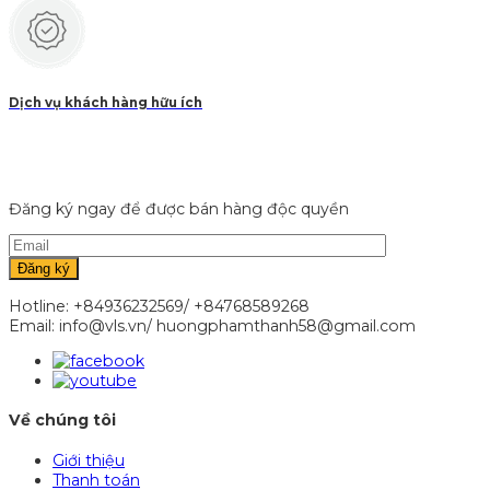
Dịch vụ khách hàng hữu ích
Đăng ký ngay để được bán hàng độc quyền
Hotline: +84936232569/ +84768589268
Email: info@vls.vn/ huongphamthanh58@gmail.com
Về chúng tôi
Giới thiệu
Thanh toán