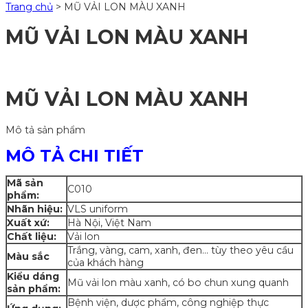
Trang chủ
>
MŨ VẢI LON MÀU XANH
MŨ VẢI LON MÀU XANH
MŨ VẢI LON MÀU XANH
Mô tả sản phẩm
MÔ TẢ CHI TIẾT
Mã sản
C010
phẩm:
Nhãn hiệu:
VLS uniform
Xuất xứ:
Hà Nội, Việt Nam
Chất liệu:
Vải lon
Trắng, vàng, cam, xanh, đen… tùy theo yêu cầu
Màu sắc
của khách hàng
Kiểu dáng
Mũ vải lon màu xanh, có bo chun xung quanh
sản phẩm:
Bệnh viện, dược phẩm, công nghiệp thực