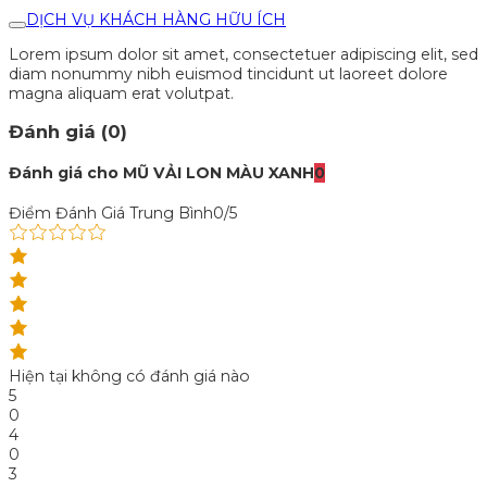
DỊCH VỤ KHÁCH HÀNG HỮU ÍCH
Lorem ipsum dolor sit amet, consectetuer adipiscing elit, sed
diam nonummy nibh euismod tincidunt ut laoreet dolore
magna aliquam erat volutpat.
Đánh giá (0)
Đánh giá cho MŨ VẢI LON MÀU XANH
0
Điểm Đánh Giá Trung Bình
0/5
Hiện tại không có đánh giá nào
5
0
4
0
3