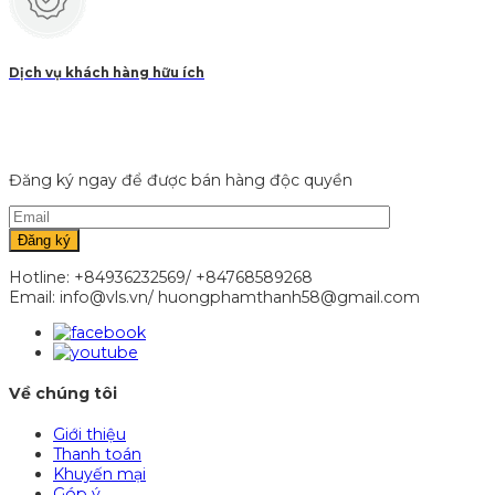
Dịch vụ khách hàng hữu ích
Đăng ký ngay để được bán hàng độc quyền
Hotline: +84936232569/ +84768589268
Email: info@vls.vn/ huongphamthanh58@gmail.com
Về chúng tôi
Giới thiệu
Thanh toán
Khuyến mại
Góp ý