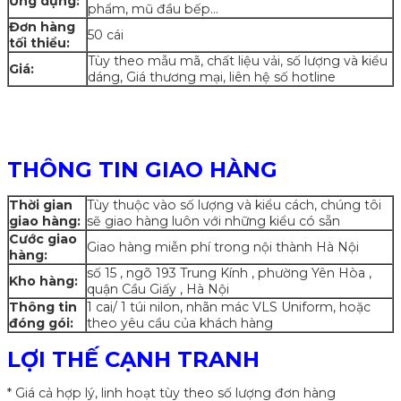
Ứng dụng:
phẩm, mũ đầu bếp…
Đơn hàng
50 cái
tối thiểu:
Tùy theo mẫu mã, chất liệu vải, số lượng và kiểu
Giá:
dáng, Giá thương mại, liên hệ số hotline
THÔNG TIN GIAO HÀNG
Thời gian
Tùy thuộc vào số lượng và kiểu cách, chúng tôi
giao hàng:
sẽ giao hàng luôn với những kiểu có sẵn
Cước giao
Giao hàng miễn phí trong nội thành Hà Nội
hàng:
số 15 , ngõ 193 Trung Kính , phường Yên Hòa ,
Kho hàng:
quận Cầu Giấy , Hà Nội
Thông tin
1 cai/ 1 túi nilon, nhãn mác VLS Uniform, hoặc
đóng gói:
theo yêu cầu của khách hàng
LỢI THẾ CẠNH TRANH
* Giá cả hợp lý, linh hoạt tùy theo số lượng đơn hàng