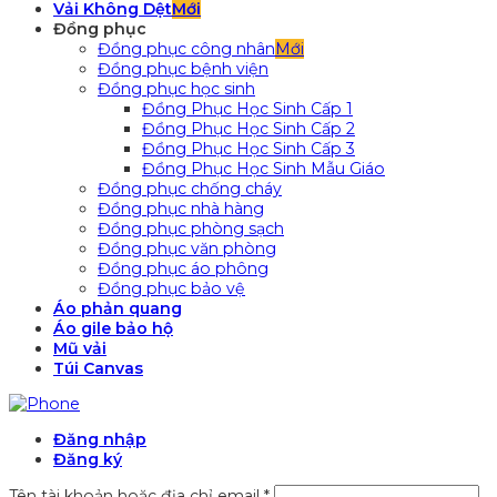
Vải Không Dệt
Đồng phục
Đồng phục công nhân
Đồng phục bệnh viện
Đồng phục học sinh
Đồng Phục Học Sinh Cấp 1
Đồng Phục Học Sinh Cấp 2
Đồng Phục Học Sinh Cấp 3
Đồng Phục Học Sinh Mẫu Giáo
Đồng phục chống cháy
Đồng phục nhà hàng
Đồng phục phòng sạch
Đồng phục văn phòng
Đồng phục áo phông
Đồng phục bảo vệ
Áo phản quang
Áo gile bảo hộ
Mũ vải
Túi Canvas
Đăng nhập
Đăng ký
Tên tài khoản hoặc địa chỉ email
*