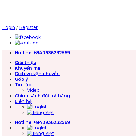
Chuyển
đến
nội
dung
Login
/
Register
Hotline:
+840936232569
Giới thiệu
Khuyến mại
Dịch vụ vận chuyển
Góp ý
Tin tức
Video
Chính sách đổi trả hàng
Liên hệ
Hotline:
+840936232569