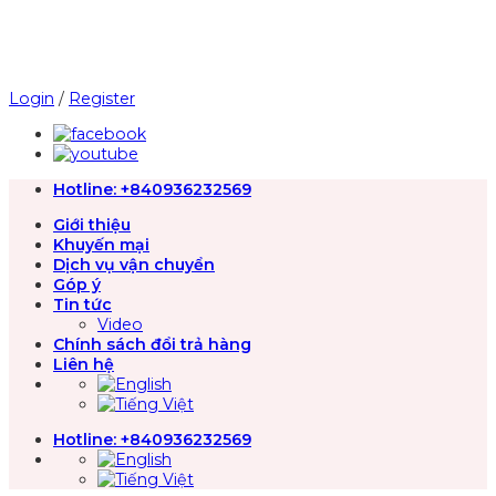
Chuyển
đến
nội
dung
Login
/
Register
Hotline:
+840936232569
Giới thiệu
Khuyến mại
Dịch vụ vận chuyển
Góp ý
Tin tức
Video
Chính sách đổi trả hàng
Liên hệ
Hotline:
+840936232569