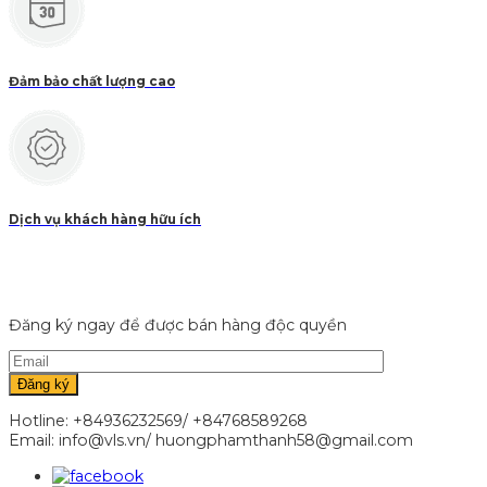
Đảm bảo chất lượng cao
Dịch vụ khách hàng hữu ích
Đăng ký ngay để được bán hàng độc quyền
Hotline: +84936232569/ +84768589268
Email: info@vls.vn/ huongphamthanh58@gmail.com