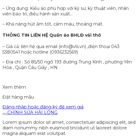
– Ứng dụng: Kiểu áo phù hợp với kỹ sư, kỹ thuật viên, nhân
viên bảo trì, điều hành sản xuất…
– Khả năng hút ẩm tốt, cầm màu, thoáng mát.
THÔNG TIN LIÊN HỆ Quần áo BHLĐ vải thô
– Giá cả: liên hệ qua email (info@vls.vn) ,điện thoại 043
5380541 hoặc hotline (0936232569)
– Địa chỉ : Số 85/50 ngõ 193 đường Trung Kính , phường Yên
Hòa , Quận Cầu Giấy , HN
Xem thêm
Đặt hàng mẫu
Đăng nhập hoặc đăng ký để xem giá
CHỈNH SỬA HÀI LÒNG
Lorem ipsum dolor sit amet, consectetuer adipiscing elit, sed
diam nonummy nibh euismod tincidunt ut laoreet dolore
magna aliquam erat volutpat.