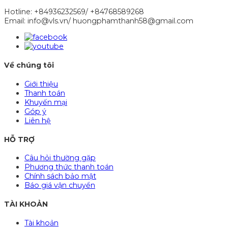
Hotline: +84936232569/ +84768589268
Email: info@vls.vn/ huongphamthanh58@gmail.com
Về chúng tôi
Giới thiệu
Thanh toán
Khuyến mại
Góp ý
Liên hệ
HỖ TRỢ
Câu hỏi thường gặp
Phương thức thanh toán
Chính sách bảo mật
Báo giá vận chuyển
TÀI KHOẢN
Tài khoản