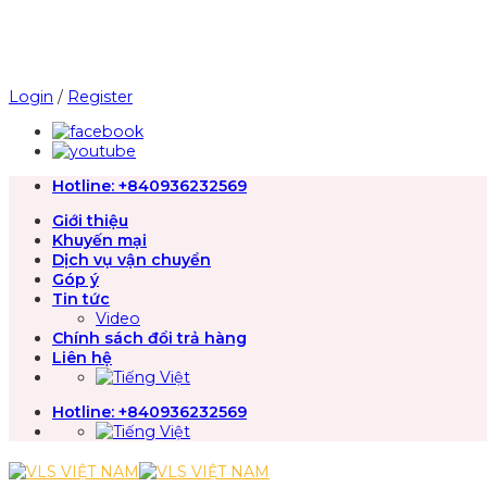
Chuyển
đến
nội
dung
Login
/
Register
Hotline:
+840936232569
Giới thiệu
Khuyến mại
Dịch vụ vận chuyển
Góp ý
Tin tức
Video
Chính sách đổi trả hàng
Liên hệ
Hotline:
+840936232569