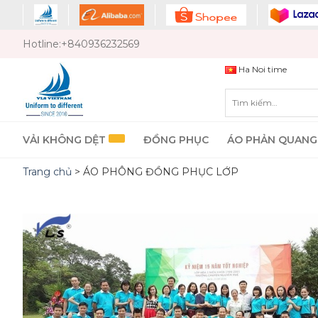
Chuyển
đến
nội
Hotline:
+840936232569
dung
Ha Noi time
Tìm
kiếm:
VẢI KHÔNG DỆT
ĐỒNG PHỤC
ÁO PHẢN QUANG
Trang chủ
>
ÁO PHÔNG ĐỒNG PHỤC LỚP