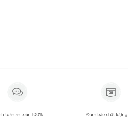
N
hững cách thức lựa form size áo 
MẸO LỰA VẢI THUN THÍCH HỢP 
Văn hóa doanh nghiệp
nh toán an toàn 100%
Đảm bảo chất lượng