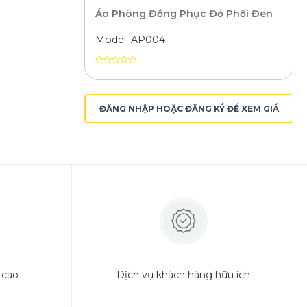
Áo Phông Đồng Phục Đỏ Phối Đen
Model: AP004
phông chuẩn
Được
xếp
DÙNG MAY ÁO PHÔNG
hạng
0
ĐĂNG NHẬP HOẶC ĐĂNG KÝ ĐỂ XEM GIÁ
5
sao
 cao
Dịch vụ khách hàng hữu ích