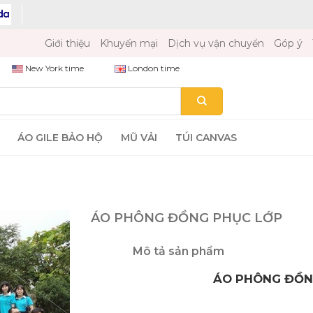
Giới thiệu
Khuyến mại
Dịch vụ vận chuyển
Góp ý
New York time
London time
ÁO GILE BẢO HỘ
MŨ VẢI
TÚI CANVAS
ÁO PHÔNG ĐỒNG PHỤC LỚP
Mô tả sản phẩm
ÁO PHÔNG ĐỒNG PHỤC 
Mã sản p