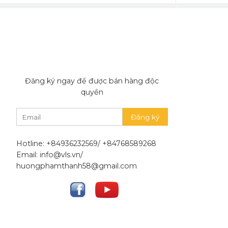
Đăng ký ngay để được bán hàng độc
quyền
Hotline: +84936232569/ +84768589268
Email: info@vls.vn/
huongphamthanh58@gmail.com