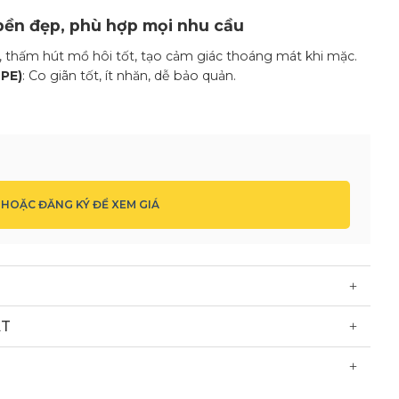
, bền đẹp, phù hợp mọi nhu cầu
 thấm hút mồ hôi tốt, tạo cảm giác thoáng mát khi mặc.
 PE)
: Co giãn tốt, ít nhăn, dễ bảo quản.
E)
: Bền, ít phai màu, thích hợp cho áo đồng phục.
hanh khô, ít nhăn, thích hợp cho môi trường ngoài trời.
cá sấu
: Đáp ứng đa dạng phong cách, từ năng động đến
FORM sẽ tư vấn loại vải phù hợp nhất cho khách hàng.
 yêu cầu
HOẶC ĐĂNG KÝ ĐỂ XEM GIÁ
ỏ, vàng, cam, đen, hồng,…
cầu khách hàng, giúp tạo dấu ấn riêng biệt.
áng tạo, kết hợp hài hòa giữa các gam màu để tạo nên
ượng và có điểm nhấn riêng biệt.
ẤT
áng người
XL, 3XL
.
g
nếu khách hàng yêu cầu để nổi bật dáng người mặc