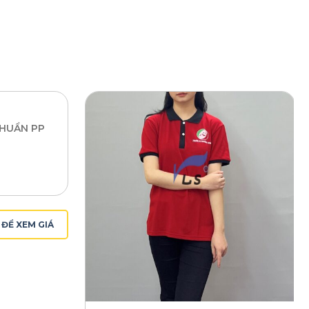
ội nhóm.
 ngoại, hoạt động ngoài trời.
m.
n sắc nét, bền đẹp
h in sắc nét, bền màu, không bong tróc.
cal, in ép nhiệt
: Đáp ứng các nhu cầu thiết kế đặc biệt.
 máy thoải mái mà không lo phai màu.
KHUẨN PP
ịch vụ chuyên nghiệp, giá cả hợp lý
mọi khách hàng.
ạo, đẹp mắt.
n đại, hợp xu hướng thời trang.
 ship toàn quốc.
ĐỂ XEM GIÁ
 lớp đẹp, chất lượng, giá tốt?
ược tư vấn và nhận báo giá ưu đãi nhất!