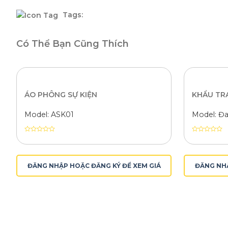
Tags:
Có Thể Bạn Cũng Thích
ÁO PHÔNG SỰ KIỆN
KHẨU TR
Model: ASK01
Model: Đa
Được
Được
xếp
xếp
hạng
hạng
0
0
ĐĂNG NHẬP HOẶC ĐĂNG KÝ ĐỂ XEM GIÁ
ĐĂNG NHẬ
5
5
sao
sao