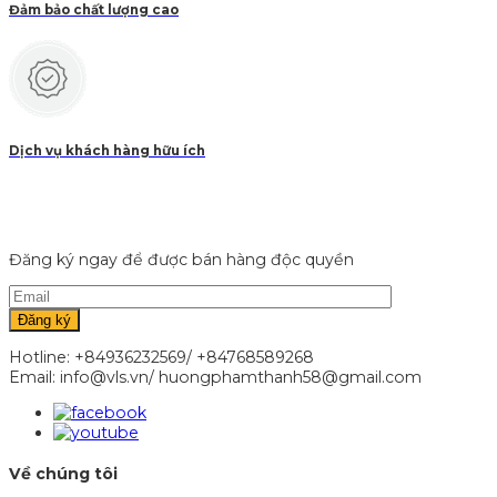
Đảm bảo chất lượng cao
Dịch vụ khách hàng hữu ích
Đăng ký ngay để được bán hàng độc quyền
Hotline: +84936232569/ +84768589268
Email: info@vls.vn/ huongphamthanh58@gmail.com
Về chúng tôi