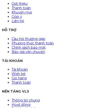
Giới thiệu
Thanh toán
Khuyến mại
Góp ý
Liên hệ
HỖ TRỢ
Câu hỏi thường gặp
Phương thức thanh toán
Chính sách bảo mật
Báo giá vận chuyển
TÀI KHOẢN
Tài khoản
Wish list
Giỏ hàng
Thanh toán
NỀN TẢNG VLS
Thông tin chung
Hoạt động