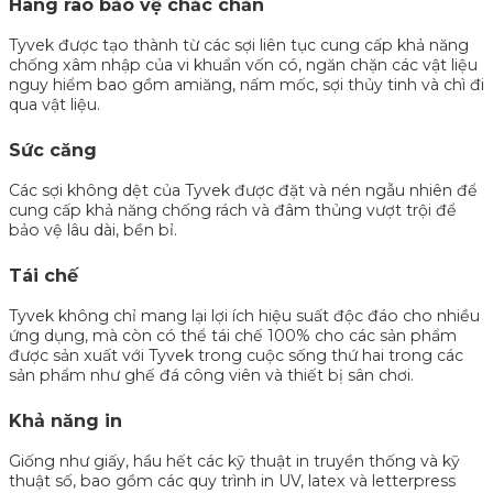
Hàng rào bảo vệ chắc
chắn
Tyvek được tạo thành từ các sợi liên tục cung cấp khả năng
chống xâm nhập của vi khuẩn vốn có, ngăn chặn các vật liệu
nguy hiểm bao gồm amiăng, nấm mốc, sợi thủy tinh và chì đi
qua vật liệu.
Sức căng
Các sợi không dệt của Tyvek được đặt và nén ngẫu nhiên để
cung cấp khả năng chống rách và đâm thủng vượt trội để
bảo vệ lâu dài, bền bỉ.
Tái chế
Tyvek không chỉ mang lại lợi ích hiệu suất độc đáo cho nhiều
ứng dụng, mà còn có thể tái chế 100% cho các sản phẩm
được sản xuất với Tyvek trong cuộc sống thứ hai trong các
sản phẩm như ghế đá công viên và thiết bị sân chơi.
Khả năng in
Giống như giấy, hầu hết các kỹ thuật in truyền thống và kỹ
thuật số, bao gồm các quy trình in UV, latex và letterpress