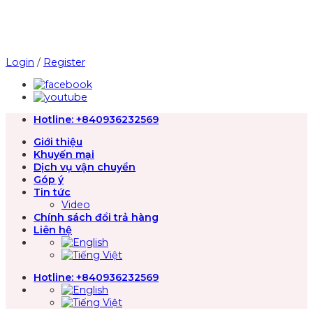
Chuyển
đến
nội
dung
Login
/
Register
Hotline:
+840936232569
Giới thiệu
Khuyến mại
Dịch vụ vận chuyển
Góp ý
Tin tức
Video
Chính sách đổi trả hàng
Liên hệ
Hotline:
+840936232569